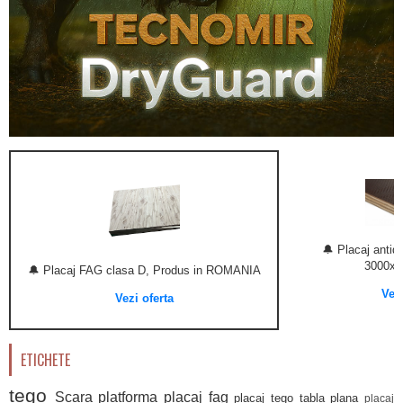
🔔 Placaj anti
3000x
🔔 Placaj FAG clasa D, Produs in ROMANIA
Vezi
Vezi oferta
ETICHETE
tego
Scara platforma
placaj fag
placaj tego
tabla plana
placaj