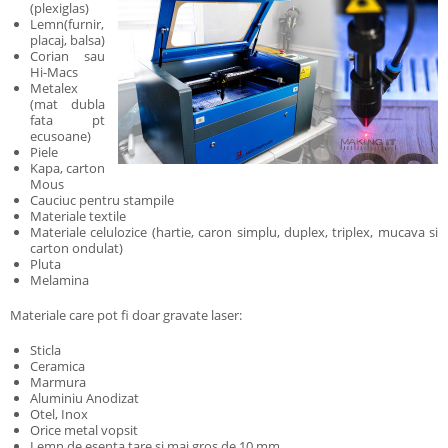
(plexiglas)
Lemn(furnir,
placaj, balsa)
Corian sau
Hi-Macs
Metalex
(mat dubla
fata pt
ecusoane)
Piele
Kapa, carton
Mous
Cauciuc pentru stampile
Materiale textile
Materiale celulozice (hartie, caron simplu, duplex, triplex, mucava si
carton ondulat)
Pluta
Melamina
Materiale care pot fi doar gravate laser:
Sticla
Ceramica
Marmura
Aluminiu Anodizat
Otel, Inox
Orice metal vopsit
Lemn de esenta tare si mai gros de 10 mm