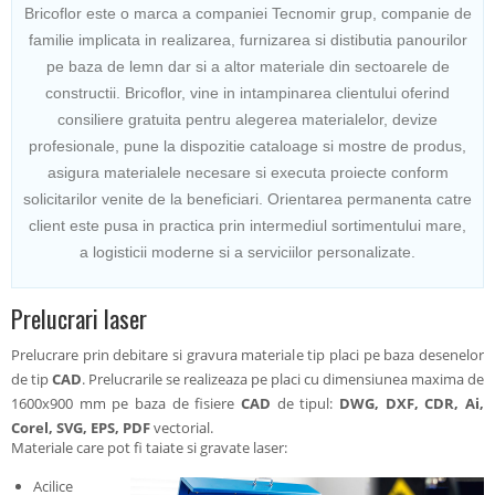
Bricoflor este o marca a companiei Tecnomir grup, companie de
familie implicata in realizarea, furnizarea si distibutia panourilor
pe baza de lemn dar si a altor materiale din sectoarele de
constructii. Bricoflor, vine in intampinarea clientului oferind
consiliere gratuita pentru alegerea materialelor, devize
profesionale, pune la dispozitie cataloage si mostre de produs,
asigura materialele necesare si executa proiecte conform
solicitarilor venite de la beneficiari. Orientarea permanenta catre
client este pusa in practica prin intermediul sortimentului mare,
a logisticii moderne si a serviciilor personalizate.
Prelucrari laser
Prelucrare prin debitare si gravura materiale tip placi pe baza desenelor
de tip
CAD
. Prelucrarile se realizeaza pe placi cu dimensiunea maxima de
1600x900 mm pe baza de fisiere
CAD
de tipul:
DWG, DXF, CDR, Ai,
Corel, SVG, EPS, PDF
vectorial.
Materiale care pot fi taiate si gravate laser:
Acilice