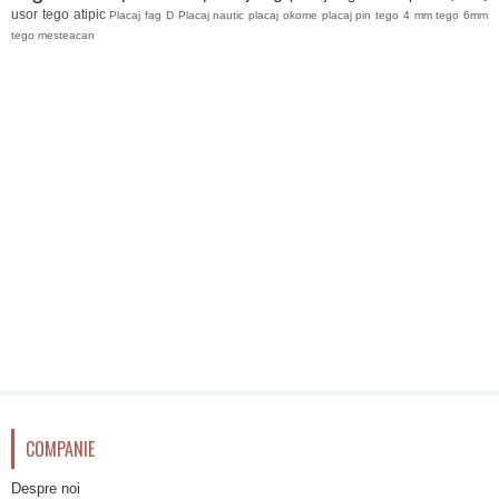
usor
tego atipic
Placaj fag D
Placaj nautic
placaj okome
placaj pin
tego 4 mm
tego 6mm
tego mesteacan
COMPANIE
Despre noi