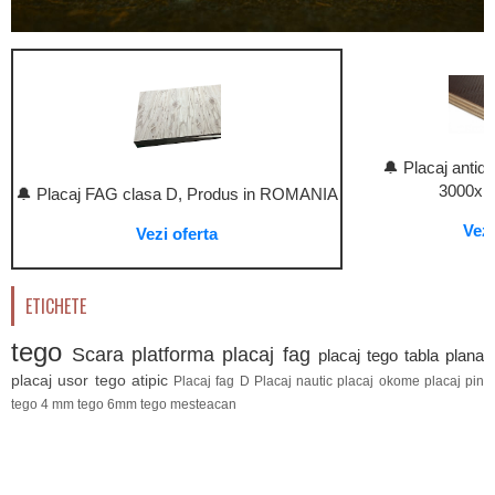
🔔 Placaj anti
3000x1
🔔 Placaj FAG clasa D, Produs in ROMANIA
Vezi
Vezi oferta
ETICHETE
tego
Scara platforma
placaj fag
placaj tego
tabla plana
placaj usor
tego atipic
Placaj fag D
Placaj nautic
placaj okome
placaj pin
tego 4 mm
tego 6mm
tego mesteacan