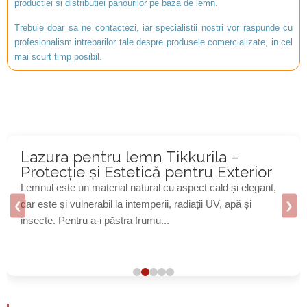
productiei si distributiei panourilor pe baza de lemn.
Trebuie doar sa ne contactezi, iar specialistii nostri vor raspunde cu
profesionalism intrebarilor tale despre produsele comercializate, in cel
mai scurt timp posibil.
Placaj DryGuard – Puterea naturală a
rezistenței placajului de pin
Inspirat de forța bivolului, un animal robust, rezistent și
adaptat mediilor umede, placajul de pin DryGuard
❮
❯
reprezintă soluția ideală pentru proiecte...