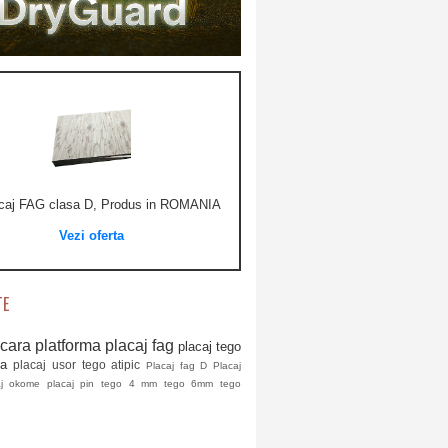
🔔 Placaj antiderapant me
3000x1500x9mm!
acaj FAG clasa D, Produs in ROMANIA
Vezi oferta
Vezi oferta
TE
cara platforma
placaj fag
placaj tego
na
placaj usor
tego atipic
Placaj fag D
Placaj
aj okome
placaj pin
tego 4 mm
tego 6mm
tego