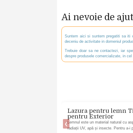
Ai nevoie de aju
Suntem aici si suntem pregatiti sa iti 
deceniu de activitate in domeniul product
Trebuie doar sa ne contactezi, iar spec
despre produsele comercializate, in cel 
entru exterior
Lazura pentru lemn Tik
pentru Exterior
tecția și durabilitatea
Lemnul este un material natural cu aspe
❮
radiații UV, apă și insecte. Pentru a-i 