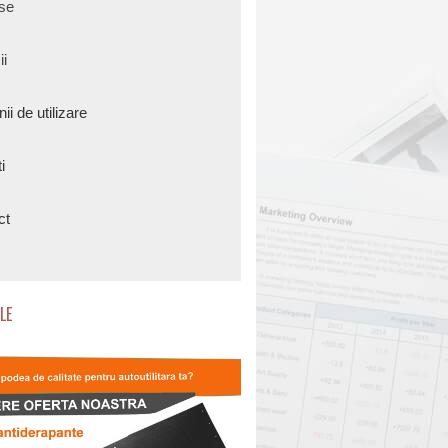
se
ii
i de utilizare
i
ct
LE