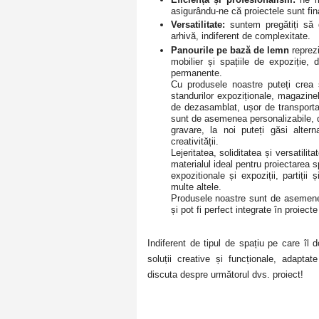
asigurându-ne că proiectele sunt final
Versatilitate:
suntem pregătiți să 
arhivă, indiferent de complexitate.
Panourile pe bază de lemn
reprezi
mobilier și spațiile de expoziție, d
permanente.
Cu produsele noastre puteți crea
standurilor expoziționale, magazinel
de dezasamblat, ușor de transportat 
sunt de asemenea personalizabile, da
gravare, la noi puteți găsi alter
creativității.
Lejeritatea, soliditatea și versatili
materialul ideal pentru proiectarea s
expozitionale și expoziții, partiții
multe altele.
Produsele noastre sunt de asemenea 
și pot fi perfect integrate în proiect
Indiferent de tipul de spațiu pe care îl 
soluții creative și funcționale, adapta
discuta despre următorul dvs. proiect!