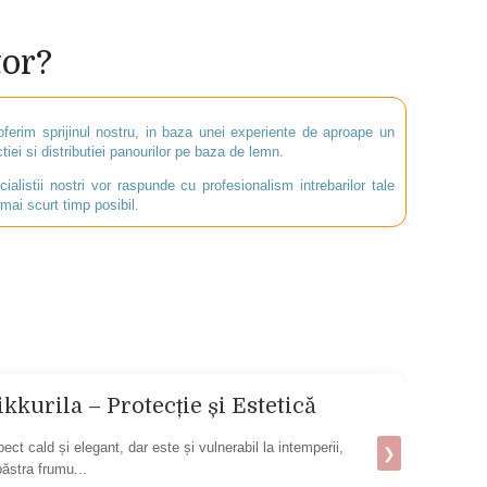
tor?
oferim sprijinul nostru, in baza unei experiente de aproape un
iei si distributiei panourilor pe baza de lemn.
ialistii nostri vor raspunde cu profesionalism intrebarilor tale
mai scurt timp posibil.
kurila – Protecție și Estetică
Placa
de pi
ct cald și elegant, dar este și vulnerabil la intemperii,
Inspirat 
❯
păstra frumu...
DryGuard 