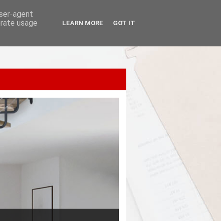
user-agent
erate usage
LEARN MORE
GOT IT