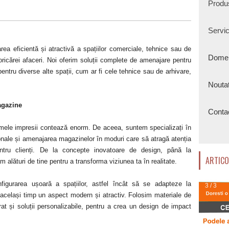
Produ
Servic
rea eficientă și atractivă a spațiilor comerciale, tehnice sau de
Domeni
ricărei afaceri. Noi oferim soluții complete de amenajare pentru
entru diverse alte spații, cum ar fi cele tehnice sau de arhivare,
Noutat
agazine
Conta
 primele impresii contează enorm. De aceea, suntem specializați în
ionale și amenajarea magazinelor în moduri care să atragă atenția
ntru clienți. De la concepte inovatoare de design, până la
ARTICO
m alături de tine pentru a transforma viziunea ta în realitate.
igurarea ușoară a spațiilor, astfel încât să se adapteze la
1 /3
 același timp un aspect modern și atractiv. Folosim materiale de
trat și soluții personalizabile, pentru a crea un design de impact