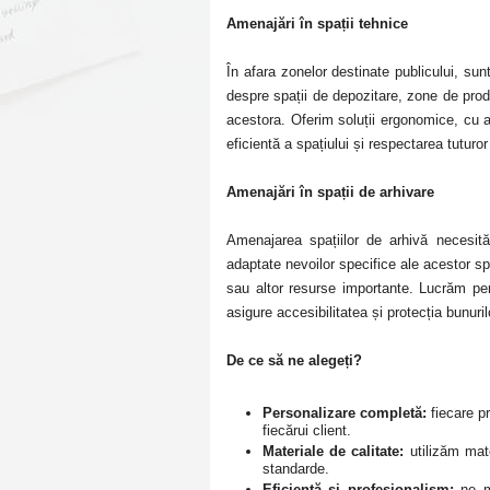
Amenajări în spații tehnice
În afara zonelor destinate publicului, su
despre spații de depozitare, zone de prod
acestora. Oferim soluții ergonomice, cu ac
eficientă a spațiului și respectarea tuturor
Amenajări în spații de arhivare
Amenajarea spațiilor de arhivă necesită
adaptate nevoilor specifice ale acestor s
sau altor resurse importante. Lucrăm pen
asigure accesibilitatea și protecția bunuri
De ce să ne alegeți?
Personalizare completă:
fiecare pr
fiecărui client.
Materiale de calitate:
utilizăm mate
standarde.
Eficiență și profesionalism:
ne mâ