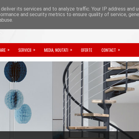
deliver its services and to analyze traffic. Your IP address and 
formance and security metrics to ensure quality of service, gen
abuse.
»
»
»
»
ZARE
SERVICII
MEDIA, NOUTATI
OFERTE
CONTACT
 RINA
atea noastra