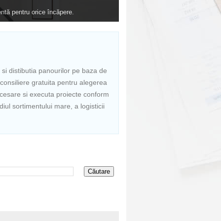
si distibutia panourilor pe baza de
d consiliere gratuita pentru alegerea
necesare si executa proiecte conform
iul sortimentului mare, a logisticii