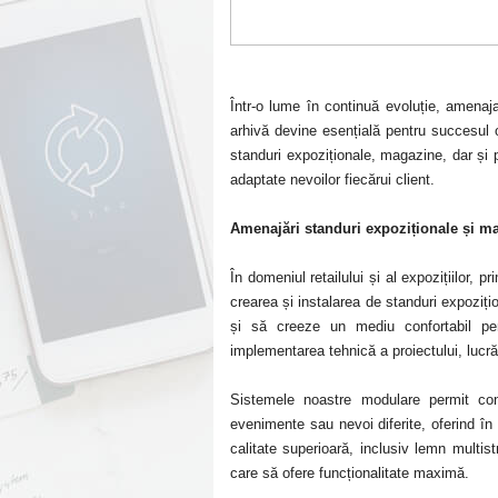
Într-o lume în continuă evoluție, amenaja
arhivă devine esențială pentru succesul o
standuri expoziționale, magazine, dar și p
adaptate nevoilor fiecărui client.
Amenajări standuri expoziționale și m
În domeniul retailului și al expozițiilor,
crearea și instalarea de standuri expoziț
și să creeze un mediu confortabil pe
implementarea tehnică a proiectului, lucră
Sistemele noastre modulare permit conf
evenimente sau nevoi diferite, oferind în
calitate superioară, inclusiv lemn multis
care să ofere funcționalitate maximă.