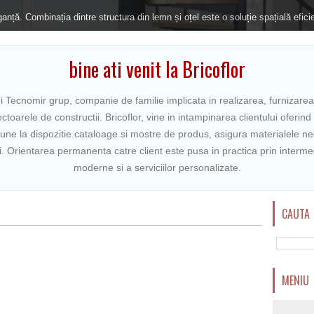
antajoase.Verifica oferta noastra acum...
bine ati venit la Bricoflor
 Tecnomir grup, companie de familie implicata in realizarea, furnizarea 
ctoarele de constructii. Bricoflor, vine in intampinarea clientului oferin
pune la dispozitie cataloage si mostre de produs, asigura materialele 
ari. Orientarea permanenta catre client este pusa in practica prin intermed
moderne si a serviciilor personalizate.
CAUTA
MENIU