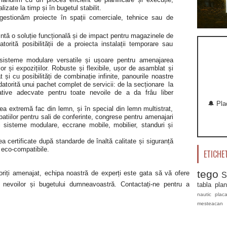
izate la timp și în bugetul stabilit.
gestionăm proiecte în spații comerciale, tehnice sau de
ntă o soluție funcțională și de impact pentru magazinele de
atorită posibilității de a proiecta instalații temporare sau
 sisteme modulare versatile și ușoare pentru amenajarea
or și expozițiilor. Robuste și flexibile, ușor de asamblat și
și cu posibilități de combinație infinite, panourile noastre
torită unui pachet complet de servicii: de la secționare la
native adecvate pentru toate nevoile de a da frâu liber
🔔 Pl
tatea extremă fac din lemn, și în special din lemn multistrat,
patiilor pentru sali de conferinte, congrese pentru amenajari
 și sisteme modulare, eccrane mobile, mobilier, standuri și
certificate după standarde de înaltă calitate și siguranță
e eco-compatibile.
ETICHE
tego
doriți amenajat, echipa noastră de experți este gata să vă ofere
S
te nevoilor și bugetului dumneavoastră. Contactați-ne pentru a
tabla pla
nautic
plac
mesteacan