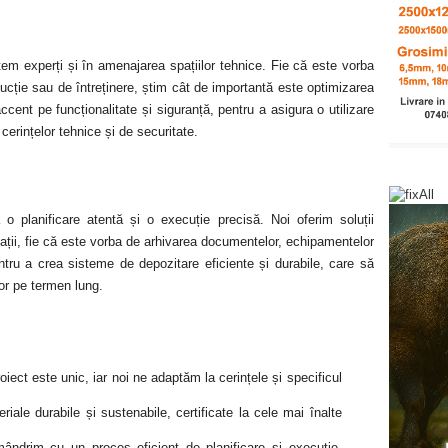
ntem experți și în amenajarea spațiilor tehnice. Fie că este vorba
ucție sau de întreținere, știm cât de importantă este optimizarea
cent pe funcționalitate și siguranță, pentru a asigura o utilizare
 cerințelor tehnice și de securitate.
 o planificare atentă și o execuție precisă. Noi oferim soluții
pații, fie că este vorba de arhivarea documentelor, echipamentelor
tru a crea sisteme de depozitare eficiente și durabile, care să
lor pe termen lung.
oiect este unic, iar noi ne adaptăm la cerințele și specificul
riale durabile și sustenabile, certificate la cele mai înalte
ndrim cu un proces eficient de planificare și execuție,