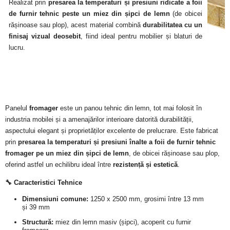
Realizat prin
presarea la temperaturi și presiuni ridicate a foii
de furnir tehnic peste un miez din șipci de lemn
(de obicei
rășinoase sau plop), acest material combină
durabilitatea cu un
finisaj vizual deosebit
, fiind ideal pentru mobilier și blaturi de
lucru.
Panelul
fromager
este un panou tehnic din lemn, tot mai folosit în
industria mobilei și a amenajărilor interioare datorită durabilității,
aspectului elegant și proprietăților excelente de prelucrare. Este fabricat
prin
presarea la temperaturi și presiuni înalte a foii de furnir tehnic
fromager pe un miez din șipci de lemn
, de obicei rășinoase sau plop,
oferind astfel un echilibru ideal între
rezistență și estetică
.
🔧 Caracteristici Tehnice
Dimensiuni comune:
1250 x 2500 mm, grosimi între 13 mm
și 39 mm
Structură:
miez din lemn masiv (șipci), acoperit cu furnir