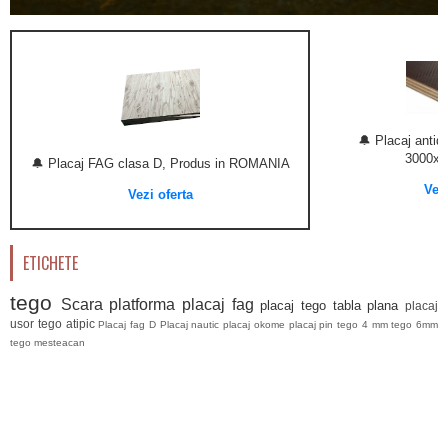
🔔 Placaj anti
3000x
🔔 Placaj FAG clasa D, Produs in ROMANIA
Vezi
Vezi oferta
ETICHETE
tego
Scara platforma
placaj fag
placaj tego
tabla plana
placaj
usor
tego atipic
Placaj fag D
Placaj nautic
placaj okome
placaj pin
tego 4 mm
tego 6mm
tego mesteacan