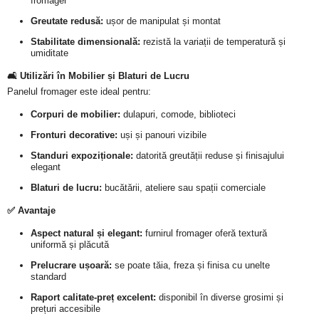
fromager
Greutate redusă:
ușor de manipulat și montat
Stabilitate dimensională:
rezistă la variații de temperatură și
umiditate
🛋️ Utilizări în Mobilier și Blaturi de Lucru
Panelul fromager este ideal pentru:
Corpuri de mobilier:
dulapuri, comode, biblioteci
Fronturi decorative:
uși și panouri vizibile
Standuri expoziționale:
datorită greutății reduse și finisajului
elegant
Blaturi de lucru:
bucătării, ateliere sau spații comerciale
✅ Avantaje
Aspect natural și elegant:
furnirul fromager oferă textură
uniformă și plăcută
Prelucrare ușoară:
se poate tăia, freza și finisa cu unelte
standard
Raport calitate-preț excelent:
disponibil în diverse grosimi și
prețuri accesibile