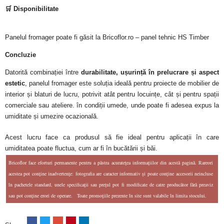
🛒 Disponibilitate
Panelul fromager poate fi găsit la Bricoflor.ro – panel tehnic HS Timber
Concluzie
Datorită combinației între
durabilitate, ușurință în prelucrare și aspect
estetic
, panelul fromager este soluția ideală pentru proiecte de mobilier de
interior și blaturi de lucru, potrivit atât pentru locuințe, cât și pentru spații
comerciale sau ateliere.
în condiții umede, unde poate fi adesea expus la
umiditate și umezire ocazională.
Acest lucru face ca produsul să fie ideal pentru aplicații în care
umiditatea poate fluctua, cum ar fi în bucătării și băi.
Bricoflor face eforturi permanente pentru a păstra acurateţea informaţiilor din acestă pagină. Rareori
acestea pot conţine inadvertenţe: fotografia are caracter informativ şi poate conţine accesorii neincluse
în pachetele standard, unele specificaţii sau preţul pot fi modificate de catre producător fără preaviz
sau pot conţine erori de operare. Toate promoţiile prezente în site sunt valabile în limita stocului.