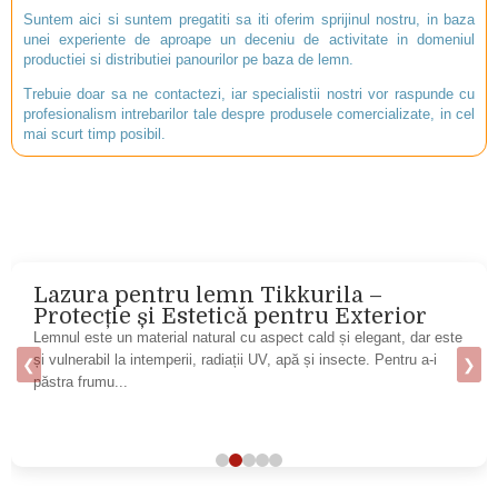
Suntem aici si suntem pregatiti sa iti oferim sprijinul nostru, in baza
unei experiente de aproape un deceniu de activitate in domeniul
productiei si distributiei panourilor pe baza de lemn.
Trebuie doar sa ne contactezi, iar specialistii nostri vor raspunde cu
profesionalism intrebarilor tale despre produsele comercializate, in cel
mai scurt timp posibil.
Lazura pentru lemn Tikkurila –
Protecție și Estetică pentru Exterior
Lemnul este un material natural cu aspect cald și elegant, dar este
și vulnerabil la intemperii, radiații UV, apă și insecte. Pentru a-i
❮
❯
păstra frumu...