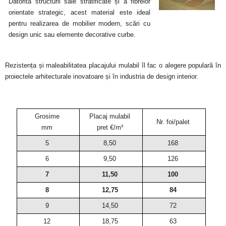
Datorită structurii sale stratificate și a fibrelor
orientate strategic, acest material este ideal
pentru realizarea de mobilier modern, scări cu
design unic sau elemente decorative curbe.
Rezistența și maleabilitatea placajului mulabil îl fac o alegere populară în
proiectele arhitecturale inovatoare și în industria de design interior.
Grosime
Placaj mulabil
Nr. foi/palet
mm
pret €/m²
5
8,50
168
6
9,50
126
7
11,50
100
8
12,75
84
9
14,50
72
12
18,75
63