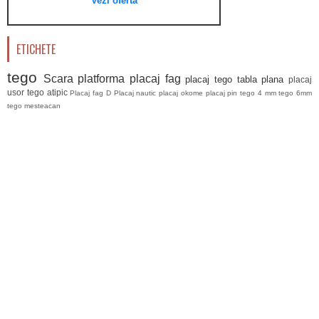
Vezi oferta
ETICHETE
tego
Scara platforma
placaj fag
placaj tego
tabla plana
placaj
usor
tego atipic
Placaj fag D
Placaj nautic
placaj okome
placaj pin
tego 4 mm
tego 6mm
tego mesteacan