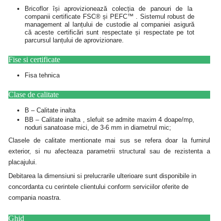
Bricoflor își aprovizionează colecția de panouri de la
companii certificate FSC® și PEFC™ . Sistemul robust de
management al lanțului de custodie al companiei asigură
că aceste certificări sunt respectate și respectate pe tot
parcursul lanțului de aprovizionare.
Fise si certificate
Fisa tehnica
Clase de calitate
B – Calitate inalta
BB – Calitate inalta , slefuit se admite maxim 4 doape/mp,
noduri sanatoase mici, de 3-6 mm in diametrul mic;
Clasele de calitate mentionate mai sus se refera doar la furnirul
exterior, si nu afecteaza parametrii structural sau de rezistenta a
placajului.
Debitarea la dimensiuni si prelucrarile ulterioare sunt disponibile in
concordanta cu cerintele clientului conform serviciilor oferite de
compania noastra.
Ghid