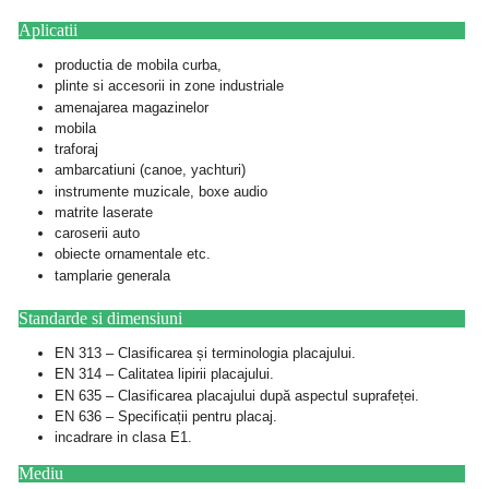
Aplicatii
productia de mobila curba,
plinte si accesorii in zone industriale
amenajarea magazinelor
mobila
traforaj
ambarcatiuni (canoe, yachturi)
instrumente muzicale, boxe audio
matrite laserate
caroserii auto
obiecte ornamentale etc.
tamplarie generala
Standarde si dimensiuni
EN 313 – Clasificarea și terminologia placajului.
EN 314 – Calitatea lipirii placajului.
EN 635 – Clasificarea placajului după aspectul suprafeței.
EN 636 – Specificații pentru placaj.
incadrare in clasa E1.
Mediu