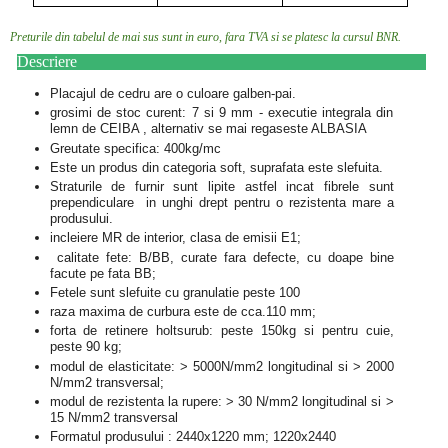
Preturile din tabelul de mai sus sunt in euro, fara TVA si se platesc la cursul BNR.
Descriere
Placajul de cedru are o culoare galben-pai.
grosimi de stoc curent: 7 si 9 mm - executie integrala din
lemn de CEIBA , alternativ se mai regaseste ALBASIA
Greutate specifica: 400kg/mc
Este un produs din categoria soft, suprafata este slefuita.
Straturile de furnir sunt lipite astfel incat fibrele sunt
prependiculare in unghi drept pentru o rezistenta mare a
produsului.
incleiere MR de interior, clasa de emisii E1;
calitate fete: B/BB, curate fara defecte, cu doape bine
facute pe fata BB;
Fetele sunt slefuite cu granulatie peste 100
raza maxima de curbura este de cca.110 mm;
forta de retinere holtsurub: peste 150kg si pentru cuie,
peste 90 kg;
modul de elasticitate: > 5000N/mm2 longitudinal si > 2000
N/mm2 transversal;
modul de rezistenta la rupere: > 30 N/mm2 longitudinal si >
15 N/mm2 transversal
Formatul produsului : 2440x1220 mm; 1220x2440