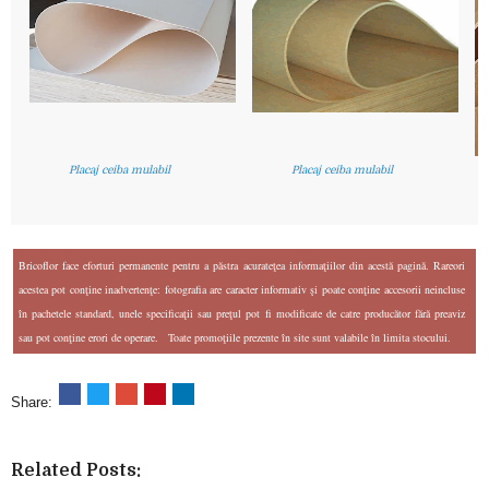
Placaj ceiba mulabil
Placaj ceiba mulabil
Bricoflor face eforturi permanente pentru a păstra acurateţea informaţiilor din acestă pagină. Rareori
acestea pot conţine inadvertenţe: fotografia are caracter informativ şi poate conţine accesorii neincluse
în pachetele standard, unele specificaţii sau preţul pot fi modificate de catre producător fără preaviz
sau pot conţine erori de operare. Toate promoţiile prezente în site sunt valabile în limita stocului.
Share:
Related Posts: