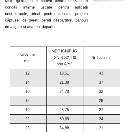
MDF ignifug este potrivit pentru utilizare în
condiții interne uscate pentru aplicații
nestructurale; ideal pentru aplicații precum
căptușeli de pereți, pereți despărțitori, panouri
de afișare și așa mai departe.
MDF IGNIFUG
Grosime
IGN B-S2, D0
Nr. foi/palet
mm
pret €/m²
12
18,51
43
14
21,38
37
16
24,70
32
18
-
29
19
28,75
27
22
30,69
24
25
34,88
21