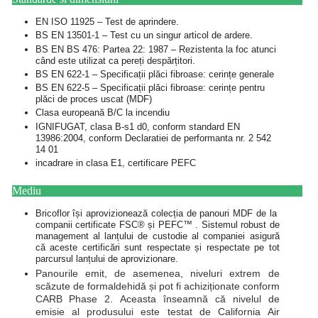
EN ISO 11925 – Test de aprindere.
BS EN 13501-1 – Test cu un singur articol de ardere.
BS EN BS 476: Partea 22: 1987 – Rezistenta la foc atunci
când este utilizat ca pereți despărțitori.
BS EN 622-1 – Specificații plăci fibroase: cerințe generale
BS EN 622-5 – Specificații plăci fibroase: cerințe pentru
plăci de proces uscat (MDF)
Clasa europeană B/C la incendiu
IGNIFUGAT, clasa B-s1 d0, conform standard EN
13986:2004, conform Declaratiei de performanta nr. 2 542
14 01
incadrare in clasa E1, certificare PEFC
Mediu
Bricoflor își aprovizionează colecția de panouri MDF de la
companii certificate FSC® și PEFC™ . Sistemul robust de
management al lanțului de custodie al companiei asigură
că aceste certificări sunt respectate și respectate pe tot
parcursul lanțului de aprovizionare.
Panourile emit, de asemenea, niveluri extrem de
scăzute de formaldehidă și pot fi achiziționate conform
CARB Phase 2.
Aceasta înseamnă că nivelul de
emisie al produsului este testat de California Air