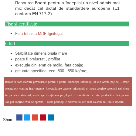
Resource Board pentru a îndeplini un nivel admis mai
mic decât cel dictat de standardele europene (E1
conform EN 717-2).
Fise si certificate
Fisa tehnica MDF Ignifugat
Ghid
Stabilitate dimensionala mare
poate fi prelucrat , profilat
executie din lemn de molid, fara coaja;
greutate specifica: cca. 800 - 850 kg/mc;
Bricoflor face eforturi permanente pentru a păstra acurateţea informaţiilor din acestă pagină. Rareori
acestea pot conţine inadvertenţe: fotografia are caracter informativ şi poate conţine accesorii neincluse
în pachetele standard, unele specificaţii sau preţul pot fi modificate de catre producător fără preaviz
sau pot conţine erori de operare. Toate promoţiile prezente în site sunt valabile în limita stocului.
Share: