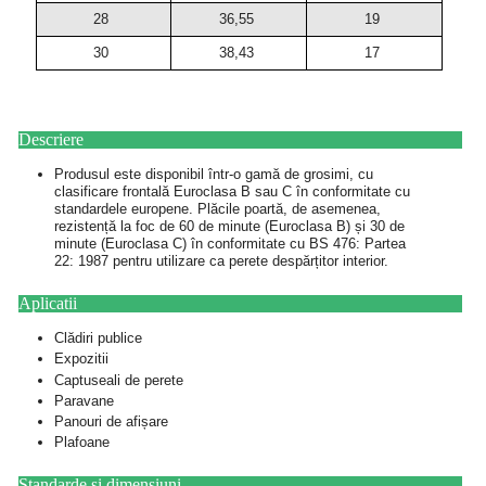
28
36,55
19
30
38,43
17
Descriere
Produsul este disponibil într-o gamă de grosimi, cu
clasificare frontală Euroclasa B sau C în conformitate cu
standardele europene. Plăcile poartă, de asemenea,
rezistență la foc de 60 de minute (Euroclasa B) și 30 de
minute (Euroclasa C) în conformitate cu BS 476: Partea
22: 1987 pentru utilizare ca perete despărțitor interior.
Aplicatii
Clădiri publice
Expozitii
Captuseali de perete
Paravane
Panouri de afișare
Plafoane
Standarde si dimensiuni