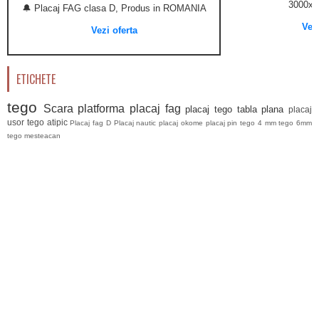
3000x
🔔 Placaj FAG clasa D, Produs in ROMANIA
Vezi
Vezi oferta
ETICHETE
tego
Scara platforma
placaj fag
placaj tego
tabla plana
placaj
usor
tego atipic
Placaj fag D
Placaj nautic
placaj okome
placaj pin
tego 4 mm
tego 6mm
tego mesteacan